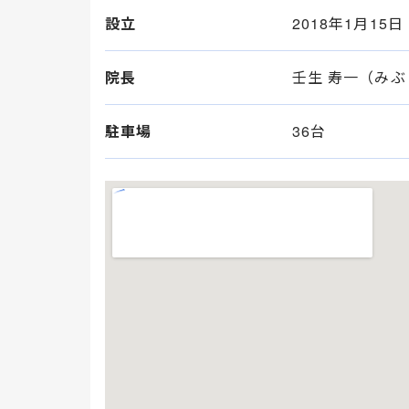
設立
2018年1月15日
院長
壬生 寿一（みぶ
駐車場
36台