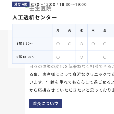
8:30〜12:00 / 16:30〜19:00
受付時間
人工透析センター
HOME
院長あい
月
火
水
木
金
1部 8:30〜
◯
◯
◯
◯
◯
地域の「かかりつけ医」として
2部 13:00〜
◯
－
◯
－
◯
日々の体調の変化を気兼ねなく相談できる
る事、患者様にとって身近なクリニックで
います。年齢を重ねても安心して過ごせる
から応援させていただきたいと思っており
院長について