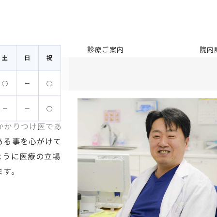
さつ
診療ご案内
院内
土
日
祝
◯
－
◯
－
－
◯
かかりつけ医であ
ある事を心がけて
ように医療の立場
ます。