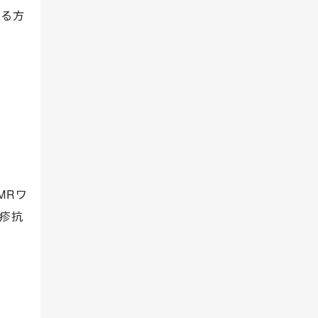
きる方
MRワ
疹抗