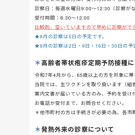
診察日：毎週水曜日9:00～12:30（診察
受付時間：8:30～12:00
比較的、空いていますので早めに診察がで
★8月の診察は5日の予定です。
★9月の診察は2日・9日・16日・30日の予
＊
高齢者帯状疱疹定期予防接種に
令和7年4月から、65歳以上の方を対象に
当院では、生ワクチンを取り扱います（組
案内文書が届いている方のみ、予約を受け
お電話か受付まで、お問合せください。
＊他市町村の方は手続きが必要の為、各市
＊
発熱外来の診察について